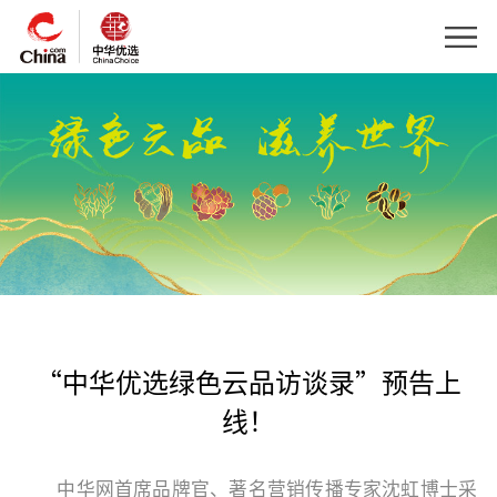
“中华优选绿色云品访谈录”预告上
线！
中华网首席品牌官、著名营销传播专家沈虹博士采