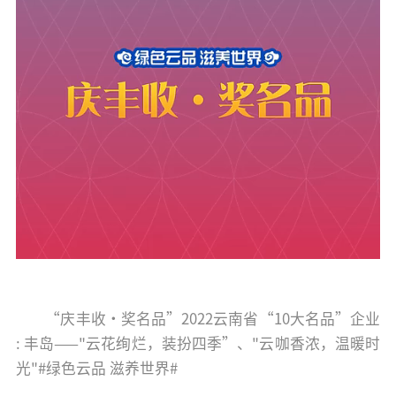
“庆丰收·奖名品”2022云南省“10大名品”企业
: 丰岛——"云花绚烂，装扮四季”、"云咖香浓，温暖时
光"#绿色云品 滋养世界#