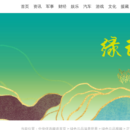
首页
资讯
军事
财经
娱乐
汽车
游戏
文化
援藏
当前位置：
中华优选频道首页
>
绿色云品滋养世界
>
绿色云品视频
> 