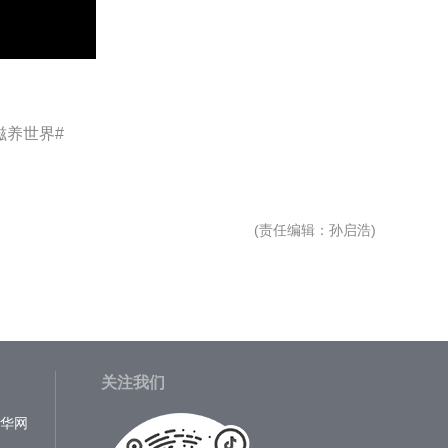
滋养世界#
(
责任编辑
：孙启浩)
关注我们
中华网