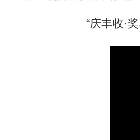
“庆丰收·奖