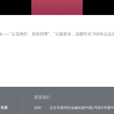
：中咖——"云花绚烂，装扮四季”、"云咖香浓，温暖时光"#绿色云品
联系我们
者关系
ADD
北京市通州区金融街园中园1号院3号楼