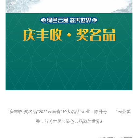
“庆丰收·奖名品”
云南省“
大名品”企业
：
陈升号——
“
云茶飘
2022
10
香，芬芳世界
”
绿色云品滋养世界
#
#