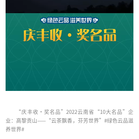
“庆丰收·奖名品”2022云南省“10大名品”企
业：高黎贡山——“云茶飘香，芬芳世界”#绿色云品滋
养世界#