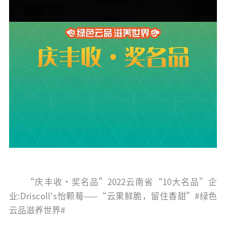
“庆丰收·奖名品”2022云南省“10大名品”企
业:Driscoll's怡颗莓——“云果鲜脆，留住香甜”#绿色
云品滋养世界#