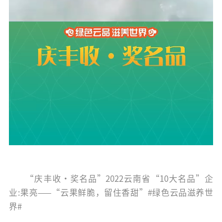
“庆丰收·奖名品”2022云南省“10大名品”企
业:果亮——“云果鲜脆，留住香甜”#绿色云品滋养世
界#