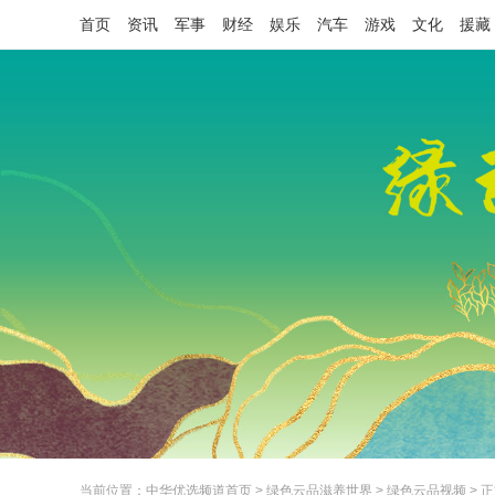
首页
资讯
军事
财经
娱乐
汽车
游戏
文化
援藏
当前位置：
中华优选频道首页
>
绿色云品滋养世界
>
绿色云品视频
> 