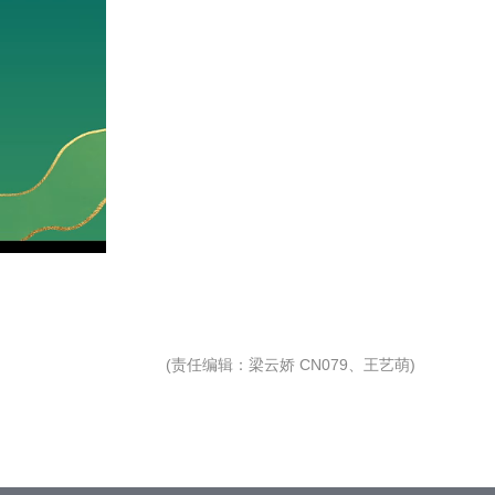
(
责任编辑
：梁云娇 CN079、王艺萌)