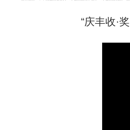
“庆丰收·奖