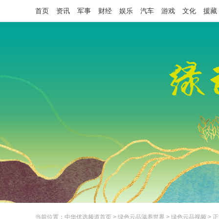
首页
资讯
军事
财经
娱乐
汽车
游戏
文化
援藏
当前位置：
中华优选频道首页
>
绿色云品滋养世界
>
绿色云品视频
> 