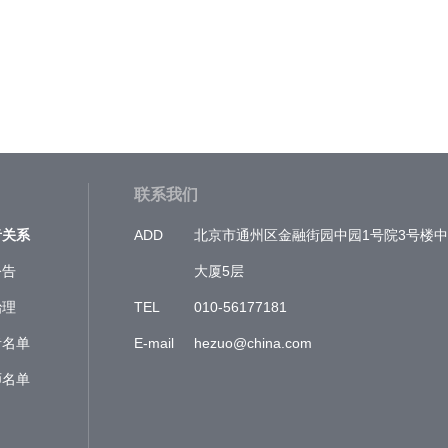
联系我们
者关系
ADD
北京市通州区金融街园中园1号院3号楼
公告
大厦5层
治理
TEL
010-56177181
者名单
E-mail
hezuo@china.com
师名单