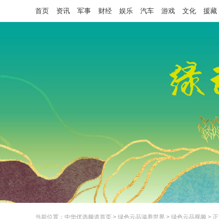
首页
资讯
军事
财经
娱乐
汽车
游戏
文化
援藏
当前位置：
中华优选频道首页
>
绿色云品滋养世界
>
绿色云品视频
> 