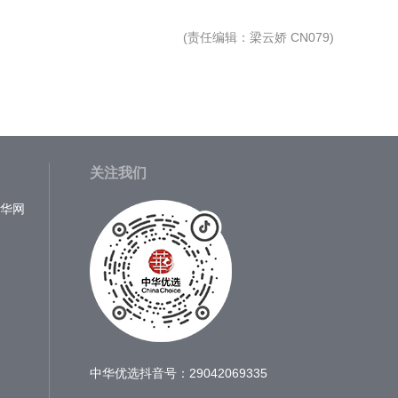
(
责任编辑
：梁云娇 CN079)
关注我们
中华网
中华优选抖音号：29042069335