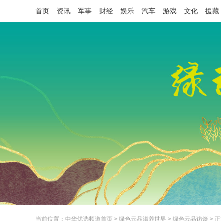
首页
资讯
军事
财经
娱乐
汽车
游戏
文化
援藏
当前位置：
中华优选频道首页
>
绿色云品滋养世界
>
绿色云品访谈
> 