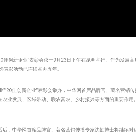
企业”“20佳创新企业”表彰会议于9月23日下午在昆明举行。作为发
业”评选表彰活动已连续举办五年。
强企业”“20佳创新企业”表彰会举办，中华网首席品牌官、著名营
在农业发展、区域带动、联农富农、乡村振兴等方面的重要作用。
名对话后，中华网首席品牌官、著名营销传播专家沈虹博士将继续对话