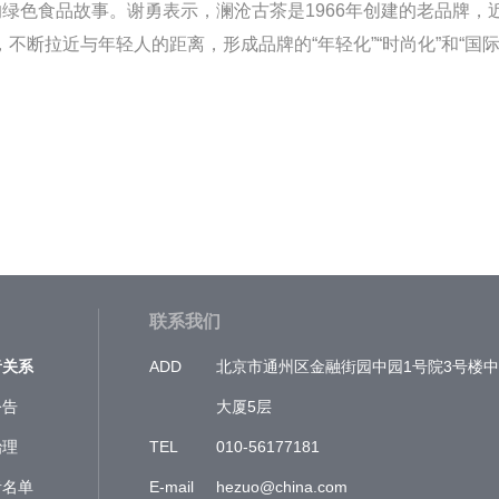
的绿色食品故事。谢勇表示，澜沧古茶是1966年创建的老品牌，
断拉近与年轻人的距离，形成品牌的“年轻化”“时尚化”和“国际
联系我们
者关系
ADD
北京市通州区金融街园中园1号院3号楼
公告
大厦5层
治理
TEL
010-56177181
者名单
E-mail
hezuo@china.com