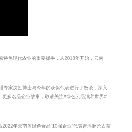
展高原特色现代农业的重要抓手，从2018年开始，云南
销传播专家沈虹博士与今年的获奖代表进行了畅谈，深入
更多名品企业故事，敬请关注#绿色云品滋养世界#
2022年云南省绿色食品“10强企业”代表普洱澜沧古茶